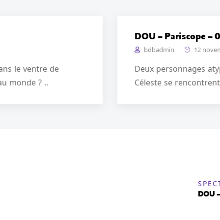
DOU – Pariscope – 
bdbadmin
12 nove
ans le ventre de
Deux personnages atypi
u monde ? ..
Céleste se rencontrent 
SPEC
DOU – 