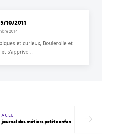
05/10/2011
mbre 2014
ques et curieux, Boulerolle et
et s’apprivo ..
TACLE
journal des métiers petite enfan